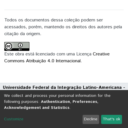
realizadas entrevistas, observações do
espaço da biblioteca para compará-las com
o plano de ensino e o Plano Nacional de
Todos os documentos dessa coleção podem ser
Leitura. É enfatizado que os
acessados, porém, mantendo os direitos dos autores pela
professores assimilam livros didáticos
citação da origem.
como livros de literatura e não se dedicam
a encorajar a leitura literária
como espaço de prazer.
Este obra está licenciado com uma Licença
Creative
Commons Atribuição 4.0 Internacional
.
Universidade Federal da Integração Latino-Americana -
UNILA
We collect and process your personal information for the
Avenida Tarquínio Joslin dos Santos, 1000 - Polo Universitário
following purposes:
Authentication, Preferences,
Acknowledgement and Statistics
.
CEP: 85870-650 | Foz do Iguaçu - Paraná
DSpace software
copyright © 2002-2026
LYRASIS
Customize
Decline
That's ok
Cookie settings
Send Feedback