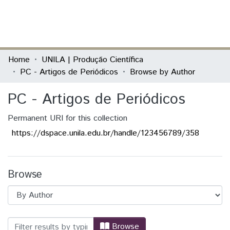
(current)
Log In
Communities & Collections
Home
UNILA | Produção Científica
PC - Artigos de Periódicos
Browse by Author
All of DSpace
PC - Artigos de Periódicos
Permanent URI for this collection
https://dspace.unila.edu.br/handle/123456789/358
Browse
Browsing PC - Artigos de Periódicos b
Browse