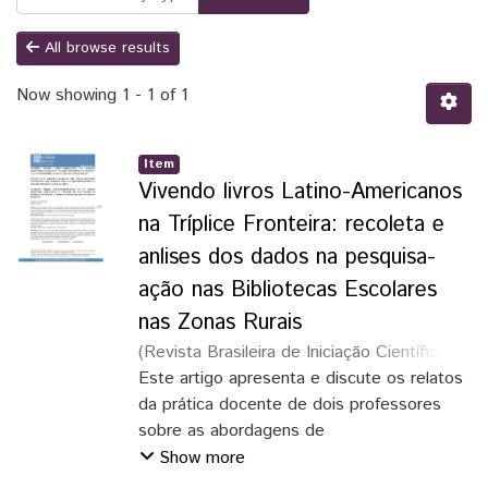
All browse results
Now showing
1 - 1 of 1
Item
Vivendo livros Latino-Americanos
na Tríplice Fronteira: recoleta e
anlises dos dados na pesquisa-
ação nas Bibliotecas Escolares
nas Zonas Rurais
(
Revista Brasileira de Iniciação Científica
,
2018
Este artigo apresenta e discute os relatos
)
Ahumada, Tatiana Vega
;
Cortez,
Mariana
da prática docente de dois professores
sobre as abordagens de
leitura literária na Escola San Agustín em
Show more
Ciudad del Este, Paraguai. Foram