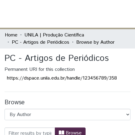
(current)
Log In
Communities & Collections
Home
UNILA | Produção Científica
PC - Artigos de Periódicos
Browse by Author
All of DSpace
PC - Artigos de Periódicos
Permanent URI for this collection
https://dspace.unila.edu.br/handle/123456789/358
Browse
Browsing PC - Artigos de Periódicos by
Browse