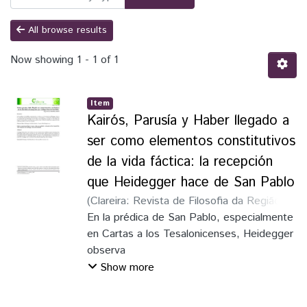
All browse results
Now showing
1 - 1 of 1
Item
Kairós, Parusía y Haber llegado a
ser como elementos constitutivos
de la vida fáctica: la recepción
que Heidegger hace de San Pablo
(
Clareira: Revista de Filosofia da Região
Amazônica
En la prédica de San Pablo, especialmente
,
2017
)
Ahumada Cristi, Miguel
Antonio
en Cartas a los Tesalonicenses, Heidegger
observa
tres elementos fundamentales: kairós,
Show more
parusía y haber llegado a ser. Estos han
sido apropiados