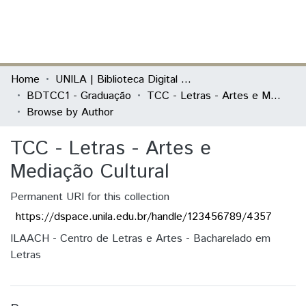
(current)
Log In
Communities & Collections
Home
UNILA | Biblioteca Digital de Trabalhos de Conclusão de Curso
BDTCC1 - Graduação
TCC - Letras - Artes e Mediação Cultural
All of DSpace
Browse by Author
TCC - Letras - Artes e
Mediação Cultural
Permanent URI for this collection
https://dspace.unila.edu.br/handle/123456789/4357
ILAACH - Centro de Letras e Artes - Bacharelado em
Letras