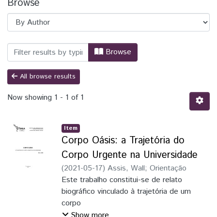
Browse
Browsing TCC - Letras - Artes e Mediaçã
Browse
All browse results
Now showing
1 - 1 of 1
Item
Corpo Oásis: a Trajetória do
Corpo Urgente na Universidade
(
2021-05-17
)
Assis, Wall
;
Orientação
Este trabalho constitui-se de relato
biográfico vinculado à trajetória de um
corpo
dissidente na Universidade Federal da
Show more