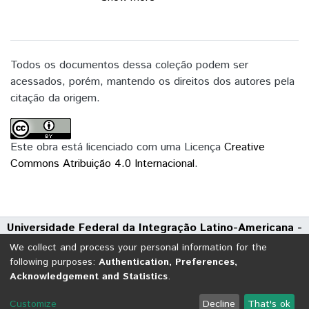
Integração Latino-Americana, com o
objetivo
de problematizá-lo e transformá-lo, a partir
de um pensamento ensaístico. Baseia-se
Todos os documentos dessa coleção podem ser
na prática de performance arte
acessados, porém, mantendo os direitos dos autores pela
experimentada durante os anos de
citação da origem.
graduação,
descrita na série Corpo Fronteira e
recuperada através dos registros das
Este obra está licenciado com uma Licença
Creative
intervenções artísticas. Este ensaio
Commons Atribuição 4.0 Internacional
.
biográfico elabora-se a partir de alguns
eixos de
caráter teórico e prático: 1. Humanismo
Universidade Federal da Integração Latino-Americana -
Budista, mediante a filosofia de Nichiren
UNILA
Daishonin, junto à organização Soka Gakkai
We collect and process your personal information for the
Avenida Tarquínio Joslin dos Santos, 1000 - Polo Universitário
de criação de valores; 2. Performance
following purposes:
Authentication, Preferences,
Acknowledgement and Statistics
.
CEP: 85870-650 | Foz do Iguaçu - Paraná
Arte; 3. Mediação cultural e auto
mediação, postos em prática ao longo dos
DSpace software
copyright © 2002-2026
LYRASIS
Customize
Decline
That's ok