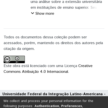
uma análise sobre a extensão universitária
em instituições de ensino superior. Seu
foco incidirá sobre instituições
Show more
recentemente criadas, especificamente a
Universidade Federal da Integração Latino-
Americana – UNILA. Criada em 2008, essa
instituição tem como missão promover a
Todos os documentos dessa coleção podem ser
integração latino-americana. Para além da
acessados, porém, mantendo os direitos dos autores pela
discussão, muitas vezes problemática, que
citação da origem.
o termo integração engendra em
diferentes disciplinas e áreas de
conhecimento, há que se reconhecer que a
Este obra está licenciado com uma Licença
Creative
integração confere à instituição uma
Commons Atribuição 4.0 Internacional
.
identidade que pode norteá-la política e
academicamente. Nesse contexto, a
extensão universitária pode ter um lugar
Universidade Federal da Integração Latino-Americana -
importante para os propósitos da
UNILA
universidade. Assim, o artigo se ocupa
We collect and process your personal information for the
Avenida Tarquínio Joslin dos Santos, 1000 - Polo Universitário
com a reflexão sobre os desafios e as
following purposes:
Authentication, Preferences,