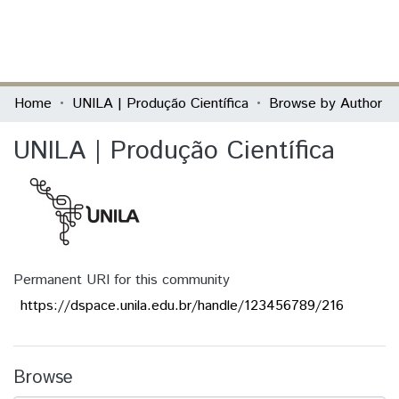
(current)
Log In
Communities & Collections
Home
UNILA | Produção Científica
Browse by Author
All of DSpace
UNILA | Produção Científica
Permanent URI for this community
https://dspace.unila.edu.br/handle/123456789/216
Browse