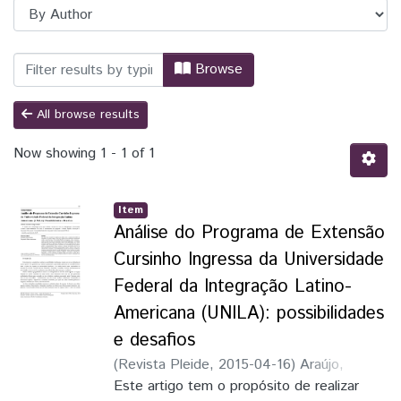
Browsing UNILA | Produção Científica b
Browse
All browse results
Now showing
1 - 1 of 1
Item
Análise do Programa de Extensão
Cursinho Ingressa da Universidade
Federal da Integração Latino-
Americana (UNILA): possibilidades
e desafios
(
Revista Pleide
,
2015-04-16
)
Araújo,
Danielle Michelle Moura de
Este artigo tem o propósito de realizar