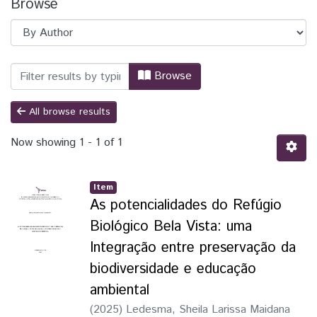
Browse
Browsing TCC - Ciências da Natureza - 
Browse
All browse results
Now showing
1 - 1 of 1
Item
As potencialidades do Refúgio
Biológico Bela Vista: uma
Integração entre preservação da
biodiversidade e educação
ambiental
(
2025
)
Ledesma, Sheila Larissa Maidana