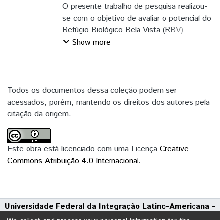
O presente trabalho de pesquisa realizou-
se com o objetivo de avaliar o potencial do
Refúgio Biológico Bela Vista (RBV)
promovendo a Educação Ambiental (EA)
Show more
em espaços não formais de ensino. A
pesquisa utilizou a metodologia de
Sequências Didáticas Investigativas em
cinco aulas, com 23 estudantes do Colégio
Todos os documentos dessa coleção podem ser
Estadual Monsenhor Guilherme dos 6º, 7º ,
acessados, porém, mantendo os direitos dos autores pela
8º e 9º anos em uma disciplina eletiva do
citação da origem.
município de Foz Iguaçu/Paraná. O estudo
foi desenvolvido com aulas de campo e
aulas expositivas. O instrumento de coleta
Este obra está licenciado com uma Licença
Creative
de dados foi uma Ficha de Características
Commons Atribuição 4.0 Internacional
.
Avaliativa. A análise dos dados foi
desenvolvida por meio de tabelas, gráficos
quantitativos e gerador de nuvem de
Universidade Federal da Integração Latino-Americana -
palavras. Os resultados evidenciaram a
UNILA
relevância da conservação da fauna e flora