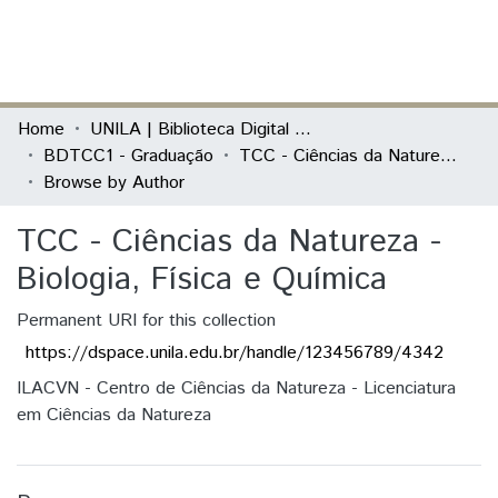
(current)
Log In
Communities & Collections
Home
UNILA | Biblioteca Digital de Trabalhos de Conclusão de Curso
BDTCC1 - Graduação
TCC - Ciências da Natureza - Biologia, Física e Química
All of DSpace
Browse by Author
TCC - Ciências da Natureza -
Biologia, Física e Química
Permanent URI for this collection
https://dspace.unila.edu.br/handle/123456789/4342
ILACVN - Centro de Ciências da Natureza - Licenciatura
em Ciências da Natureza