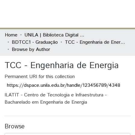
(current)
Log In
Communities & Collections
Home
UNILA | Biblioteca Digital de Trabalhos de Conclusão de Curso
BDTCC1 - Graduação
TCC - Engenharia de Energia
All of DSpace
Browse by Author
TCC - Engenharia de Energia
Permanent URI for this collection
https://dspace.unila.edu.br/handle/123456789/4348
ILATIT - Centro de Tecnologia e Infraestrutura -
Bacharelado em Engenharia de Energia
Browse