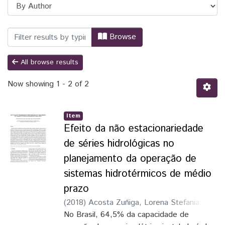
Browsing TCC - Engenharia de Energia 
Browse
All browse results
Now showing
1 - 2 of 2
Item
Efeito da não estacionariedade
de séries hidrológicas no
planejamento da operação de
sistemas hidrotérmicos de médio
prazo
(
2018
)
Acosta Zuñiga, Lorena Stefania
;
Braga, Walber Ferreira
No Brasil, 64,5% da capacidade de
;
Andrade, Rafael