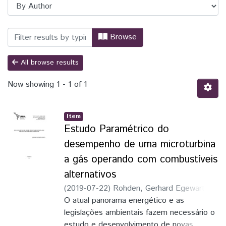
Browsing TCC - Engenharia de Energia 
Browse
All browse results
Now showing
1 - 1 of 1
Item
Estudo Paramétrico do
desempenho de uma microturbina
a gás operando com combustíveis
alternativos
(
2019-07-22
)
Rohden, Gerhard Egewarth
;
Pippo, Walfrido Alonso
O atual panorama energético e as
;
Alves, Alexandre
legislações ambientais fazem necessário o
estudo e desenvolvimento de novas