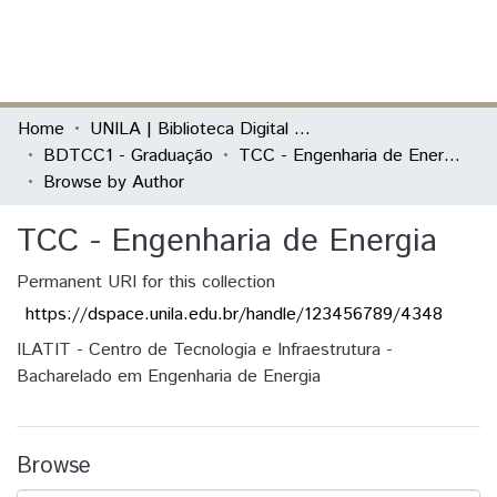
(current)
Log In
Communities & Collections
Home
UNILA | Biblioteca Digital de Trabalhos de Conclusão de Curso
BDTCC1 - Graduação
TCC - Engenharia de Energia
All of DSpace
Browse by Author
TCC - Engenharia de Energia
Permanent URI for this collection
https://dspace.unila.edu.br/handle/123456789/4348
ILATIT - Centro de Tecnologia e Infraestrutura -
Bacharelado em Engenharia de Energia
Browse