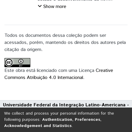
tecnologias que permitam operar máquinas
Show more
como turbinas a gás com novos
combustíveis ou combustíveis alternativos,
de forma eficiente, mantendo os padrões
de desempenho. Este trabalho apresenta
Todos os documentos dessa coleção podem ser
uma abordagem completa sobre o estudo
acessados, porém, mantendo os direitos dos autores pela
de desempenho de turbinas a gás, em
citação da origem.
que, inicialmente, são apresentados
conceitos básicos referentes às turbinas a
gás como: o seu princípio de
Este obra está licenciado com uma Licença
Creative
funcionamento, o ciclo Brayton; partes
Commons Atribuição 4.0 Internacional
.
mecânicas como: compressor, turbina e
câmara de combustão; as perdas
envolvidas no ciclo; assim como os
Universidade Federal da Integração Latino-Americana -
principais parâmetros que afetam o seu
UNILA
desempenho como: parâmetros locais e
We collect and process your personal information for the
Avenida Tarquínio Joslin dos Santos, 1000 - Polo Universitário
parâmetros de operação. Esses conceitos
following purposes:
Authentication, Preferences,
Acknowledgement and Statistics
.
CEP: 85870-650 | Foz do Iguaçu - Paraná
e técnicas foram aplicados no estudo de